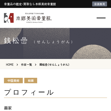
骨董品の鑑定・買取なら本郷美術骨董館
会員専用
銭松嵒
（せんしょうがん）
HOME
作家一覧
銭松嵒（せんしょうがん）
中国美術
絵画
プロフィール
画家