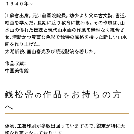
１９４０年～
江蘇省出身。元江蘇画院院長。幼少より父に古文詩、書道、
絵画を学んだ。長期に渡り教育に携わる。その作風は、山
水画の優れた伝統と現代山水画の作風を無理なく統合さ
せ、清新かつ豊富な色彩で独特の風格を持った新しい山水
画を作り上げた。
太湖新貌、塞山春光及び硯辺點滴を著した。
作品収蔵：
中国美術館
銭松嵒
作品
お持ちの方
の
を
へ
偽物、工芸印刷が多数出回っていますので、鑑定が特に大
切な作家となっております。