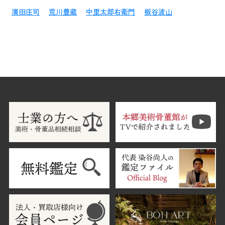
濱田庄司
荒川豊蔵
中里太郎右衛門
板谷波山