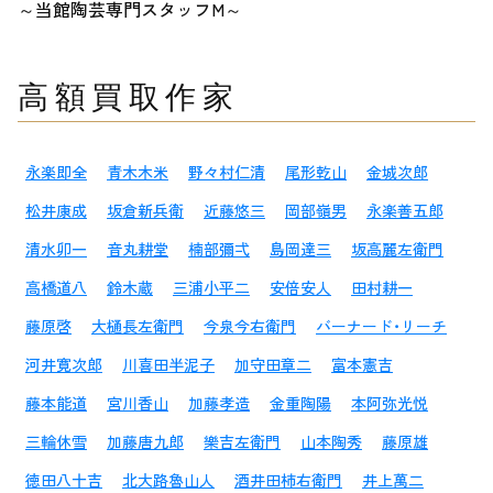
～当館陶芸専門スタッフM～
高額買取作家
永楽即全
青木木米
野々村仁清
尾形乾山
金城次郎
松井康成
坂倉新兵衛
近藤悠三
岡部嶺男
永楽善五郎
清水卯一
音丸耕堂
楠部彌弌
島岡達三
坂高麗左衛門
高橋道八
鈴木蔵
三浦小平二
安倍安人
田村耕一
藤原啓
大樋長左衛門
今泉今右衛門
バーナード・リーチ
河井寛次郎
川喜田半泥子
加守田章二
富本憲吉
藤本能道
宮川香山
加藤孝造
金重陶陽
本阿弥光悦
三輪休雪
加藤唐九郎
樂吉左衛門
山本陶秀
藤原雄
徳田八十吉
北大路魯山人
酒井田柿右衛門
井上萬二