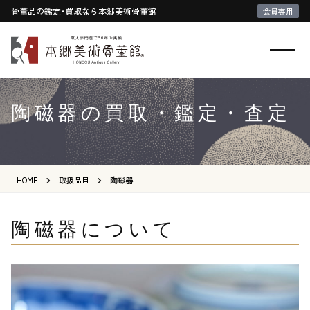
骨董品の鑑定・買取なら本郷美術骨董館
会員専用
陶磁器の買取・鑑定・査定
HOME
取扱品目
陶磁器
陶磁器について