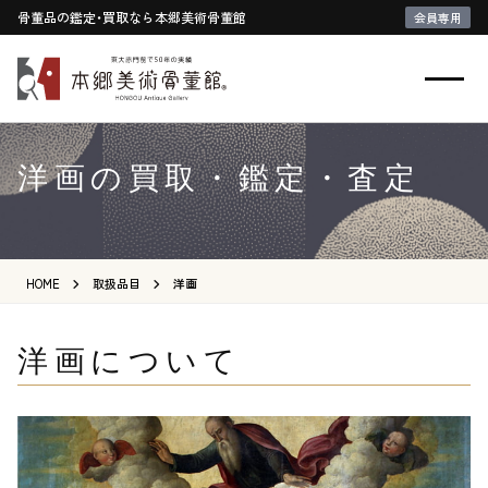
骨董品の鑑定・買取なら本郷美術骨董館
会員専用
洋画の買取・鑑定・査定
HOME
取扱品目
洋画
洋画について