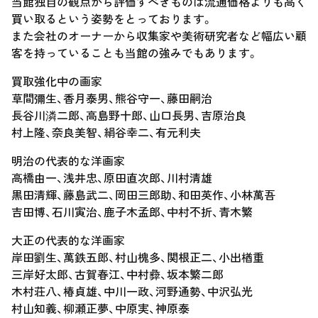
当館独自の観点から評価すべきものは流通価格よりも高く
買い取るという姿勢をとっております。
また会社のオーナーから収集家や美術研究者など幅広い顧
客を持っていることも当館の強みでもあります。
買取強化中の画家
草間彌生、香月泰男、熊谷守一、藤田嗣治
長谷川潾二郎、高島野十郎、山口長男、吉原治良
村上隆、奈良美智、絹谷幸二、有元利夫
明治の代表的な洋画家
高橋由一、浅井忠、原田直次郎、川村清雄
黒田清輝、藤島武二、岡田三郎助、和田英作、小林萬吾
吉田博、石川寅治、鹿子木孟郎、中村不折、青木繁
大正の代表的な洋画家
岸田劉生、萬鉄五郎、村山槐多、関根正二、小出楢重
三岸好太郎、古賀春江、中村彜、坂本繁二郎
木村荘八、椿貞雄、中川一政、河野通勢、中沢弘光
村山知義、柳瀬正夢、中原実、神原泰