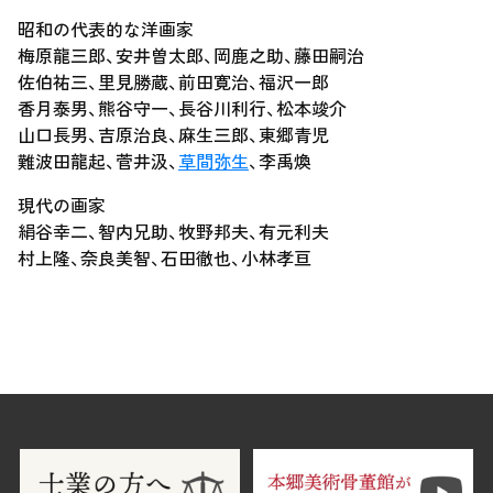
昭和の代表的な洋画家
梅原龍三郎、安井曽太郎、岡鹿之助、藤田嗣治
佐伯祐三、里見勝蔵、前田寛治、福沢一郎
香月泰男、熊谷守一、長谷川利行、松本竣介
山口長男、吉原治良、麻生三郎、東郷青児
難波田龍起、菅井汲、
草間弥生
、李禹煥
現代の画家
絹谷幸二、智内兄助、牧野邦夫、有元利夫
村上隆、奈良美智、石田徹也、小林孝亘