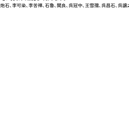
石、李可染、李苦禅、石魯、関良、呉冠中、王雪孺、呉昌石、呉譲之、傳