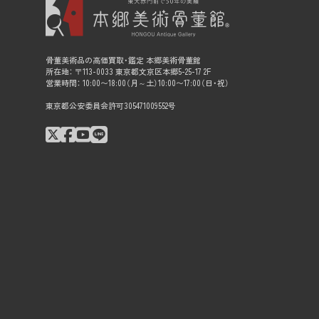
骨董美術品の高価買取・鑑定 本郷美術骨董館
所在地： 〒113-0033 東京都文京区本郷5-25-17 2F
営業時間： 10:00〜18:00（月～土）10:00〜17:00（日・祝）
東京都公安委員会許可305471009552号