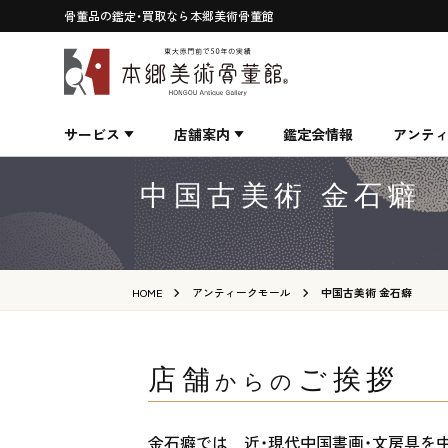
骨董品の鑑定・買取なら本郷美術骨董館
サービス
店舗案内
鑑定会情報
アンテ
中国古美術 金石癖
HOME
アンティークモール
中国古美術 金石癖
店舗
ご挨拶
からの
金石癖では 近・現代中国書画・文房具を