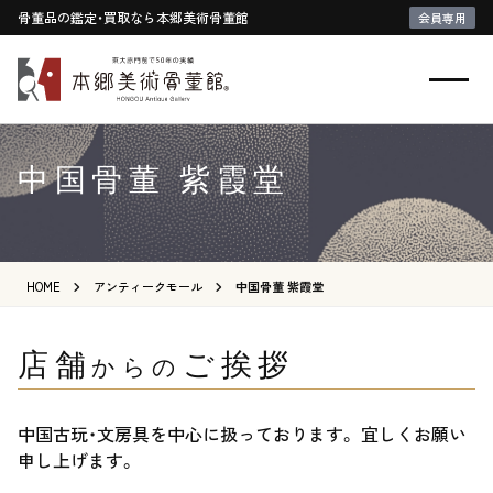
骨董品の鑑定・買取なら本郷美術骨董館
会員専用
中国骨董 紫霞堂
HOME
アンティークモール
中国骨董 紫霞堂
店舗
ご挨拶
からの
中国古玩・文房具を中心に扱っております。 宜しくお願い
申し上げます。