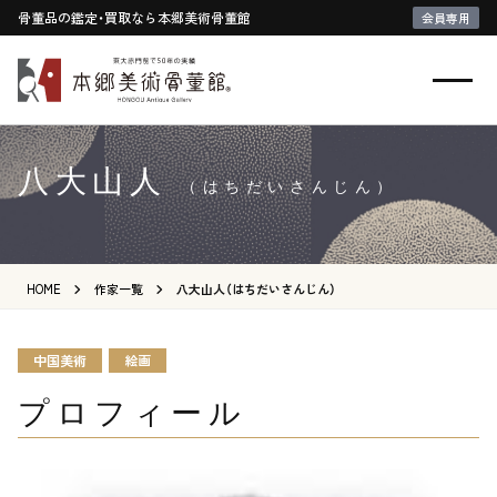
骨董品の鑑定・買取なら本郷美術骨董館
会員専用
八大山人
（はちだいさんじん）
HOME
作家一覧
八大山人（はちだいさんじん）
中国美術
絵画
プロフィール