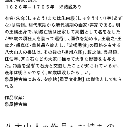
１６２６年～１７０５年 ※諸説あり
本名・朱耷（しゅとう）または朱由桵（しゅゆうすい）字（あざ
な）は雪個。明代末期から清代初期の画家・書家である。明
の王族出身で、明滅亡後は出家して高僧として名をなした
が55歳の頃狂人を装って還俗し、画作を始める。王羲之・王
献之・顔真卿・董其昌を範とし、「流暢秀健」の風格を有する
八大山人の書法は、その後の「揚州八怪」、趙之謙、呉昌碩、
任伯年、斉白石などの大家に極めて大きな影響をも与え
た。70歳を過ぎて石涛と交遊したことが知られているが、
晩年は明らかでなく、80歳頃没したらしい。
泉屋博古館にある、安晩帖【重要文化財】 は傑作として知ら
れる。
作品収蔵：
泉屋博古館
八大山人
作品
お持ちの