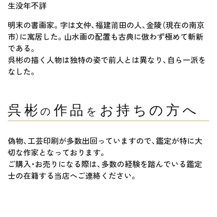
生没年不詳
明末の書画家。字は文仲、福建莆田の人、金陵（現在の南京
市）に寓居した。山水画の配置も古典に倣わず極めて斬新
である。
呉彬の描く人物は独特の姿で前人とは異なり、自ら一派を
なした。
呉彬
作品
お持ちの方へ
の
を
偽物、工芸印刷が多数出回っていますので、鑑定が特に大
切な作家となっております。
ご購入・お売りになる際は、多数の経験を踏んでいる鑑定
士の在籍する当店へご連絡ください。