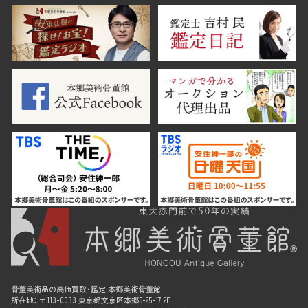
骨董美術品の高価買取・鑑定 本郷美術骨董館
所在地： 〒113-0033 東京都文京区本郷5-25-17 2F