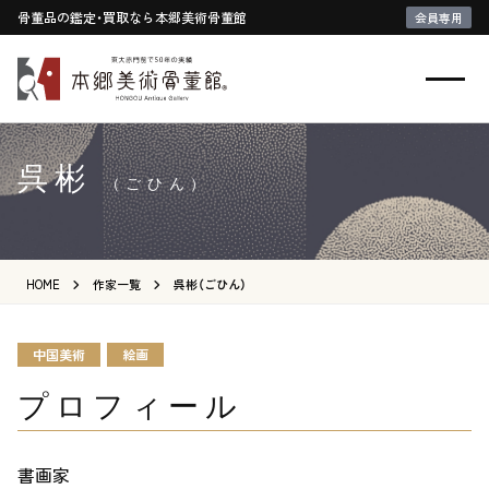
骨董品の鑑定・買取なら本郷美術骨董館
会員専用
呉彬
（ごひん）
HOME
作家一覧
呉彬（ごひん）
中国美術
絵画
プロフィール
書画家