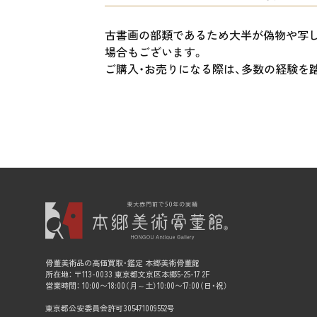
古書画の部類であるため大半が偽物や写
場合もございます。
ご購入・お売りになる際は、多数の経験を
骨董美術品の高価買取・鑑定 本郷美術骨董館
所在地： 〒113-0033 東京都文京区本郷5-25-17 2F
営業時間： 10:00〜18:00（月～土）10:00〜17:00（日・祝）
東京都公安委員会許可305471009552号