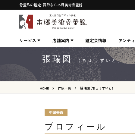
骨董品の鑑定・買取なら本郷美術骨董館
サービス
店舗案内
鑑定会情報
アンテ
張瑞図
（ちょうずいと）
HOME
作家一覧
張瑞図（ちょうずいと）
中国美術
プロフィール