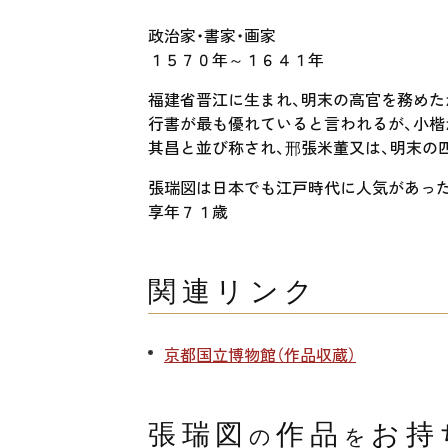
政治家・書家・画家
１５７０年～１６４１年
福建省晋江に生まれ、明末の高官を務めた
行書が最も優れていると言われるが、小楷
其昌と並び称され、邢張米董又は、明末の
張瑞図は日本でも江戸時代に人気があった
享年７１歳
関連リンク
京都国立博物館（作品収蔵）
張瑞図
作品
お持
の
を