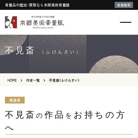
骨董品の鑑定・買取なら本郷美術骨董館
会員専用
不見斎
（ふけんさい）
HOME
作家一覧
不見斎（ふけんさい）
茶道具
不見斎
作品
お持ちの方
の
を
へ