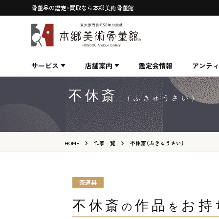
骨董品の鑑定・買取なら本郷美術骨董館
サービス
店舗案内
鑑定会情報
アンテ
不休斎
（ふきゅうさい）
HOME
作家一覧
不休斎（ふきゅうさい）
茶道具
不休斎
作品
お持
の
を