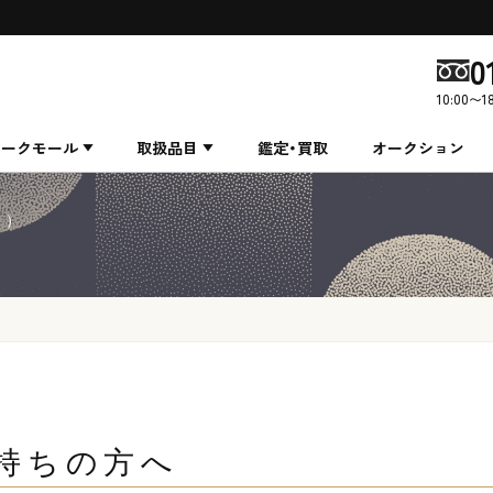
0
10:00〜1
ィークモール
取扱品目
鑑定・買取
オークション
と）
持ちの方へ