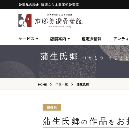
骨董品の鑑定・買取なら本郷美術骨董館
サービス
店舗案内
鑑定会情報
アンテ
蒲生氏郷
（がもう うじさ
HOME
作家一覧
蒲生氏郷
茶道具
蒲生氏郷
作品
お
の
を