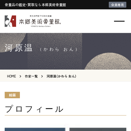
骨董品の鑑定・買取なら本郷美術骨董館
会員専用
河原温
（かわら おん）
HOME
作家一覧
河原温（かわら おん）
絵画
プロフィール