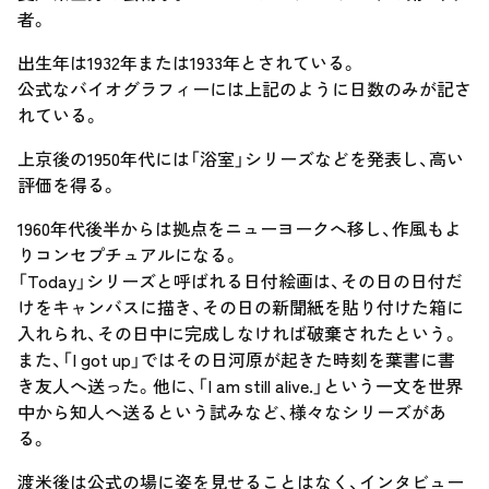
者。
出生年は1932年または1933年とされている。
公式なバイオグラフィーには上記のように日数のみが記さ
れている。
上京後の1950年代には「浴室」シリーズなどを発表し、高い
評価を得る。
1960年代後半からは拠点をニューヨークへ移し、作風もよ
りコンセプチュアルになる。
「Today」シリーズと呼ばれる日付絵画は、その日の日付だ
けをキャンバスに描き、その日の新聞紙を貼り付けた箱に
入れられ、その日中に完成しなければ破棄されたという。
また、「I got up」ではその日河原が起きた時刻を葉書に書
き友人へ送った。他に、「I am still alive.」という一文を世界
中から知人へ送るという試みなど、様々なシリーズがあ
る。
渡米後は公式の場に姿を見せることはなく、インタビュー