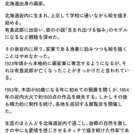
北海道出身の画家。
北海道岩内に生まれ、上京して学校に通いながら絵を描き
始める。
有島武郎に出会い、彼の小説「生まれ出づる悩み」のモデル
になるなど親睦を深めた。
その後岩内に戻り、家業である漁業に励みつつも絵を描く
ことはやめなかった。
1923年頃から本格的に画家業に専念するようになるが、そ
れは有島武郎が亡くなったことがきっかけだと言われてい
る。
1953年、木田が60歳になる年に初めての個展を開くが、1954
年の岩内大火で約1500点の作品を焼失する。しかしその後
も精力的に制作を続け、各地を巡回する展覧会を開催し
た。
生涯のほとんどを北海道岩内で過ごし、故郷の自然を激し
さの中にも愛情を感じさせるタッチで描き続けた作家であ