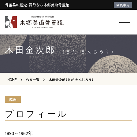
骨董品の鑑定・買取なら本郷美術骨董館
会員専用
木田金次郎
（きだ きんじろう）
HOME
作家一覧
木田金次郎（きだ きんじろう）
絵画
プロフィール
1893～1962年