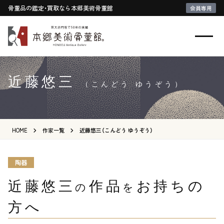
骨董品の鑑定・買取なら本郷美術骨董館
会員専用
近藤悠三
（こんどう ゆうぞう）
HOME
作家一覧
近藤悠三（こんどう ゆうぞう）
陶器
近藤悠三
作品
お持ちの
の
を
方へ