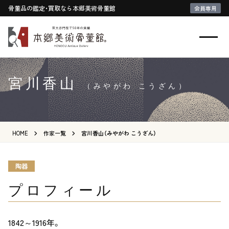
骨董品の鑑定・買取なら本郷美術骨董館
会員専用
宮川香山
（みやがわ こうざん）
HOME
作家一覧
宮川香山（みやがわ こうざん）
陶器
プロフィール
1842～1916年。