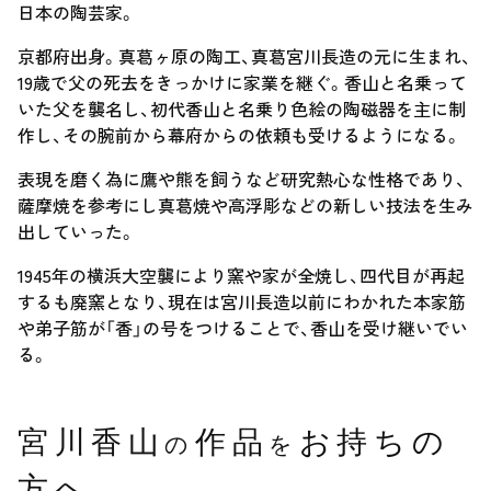
日本の陶芸家。
京都府出身。真葛ヶ原の陶工、真葛宮川長造の元に生まれ、
19歳で父の死去をきっかけに家業を継ぐ。香山と名乗って
いた父を襲名し、初代香山と名乗り色絵の陶磁器を主に制
作し、その腕前から幕府からの依頼も受けるようになる。
表現を磨く為に鷹や熊を飼うなど研究熱心な性格であり、
薩摩焼を参考にし真葛焼や高浮彫などの新しい技法を生み
出していった。
1945年の横浜大空襲により窯や家が全焼し、四代目が再起
するも廃窯となり、現在は宮川長造以前にわかれた本家筋
や弟子筋が「香」の号をつけることで、香山を受け継いでい
る。
宮川香山
作品
お持ちの
の
を
方へ