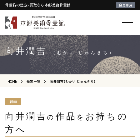
骨董品の鑑定・買取なら本郷美術骨董館
会員専用
向井潤吉
（むかい じゅんきち）
HOME
作家一覧
向井潤吉（むかい じゅんきち）
絵画
向井潤吉
作品
お持ちの
の
を
方へ