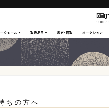
0
10:00〜1
ィークモール
取扱品目
鑑定・買取
オークション
く）
持ちの方へ