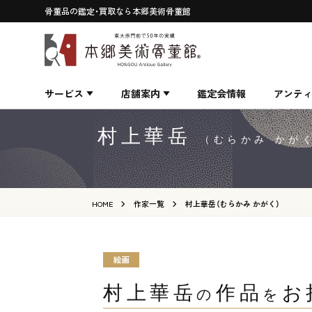
骨董品の鑑定・買取なら本郷美術骨董館
サービス
店舗案内
鑑定会情報
アンテ
村上華岳
（むらかみ かが
HOME
作家一覧
村上華岳（むらかみ かがく）
絵画
村上華岳
作品
お
の
を