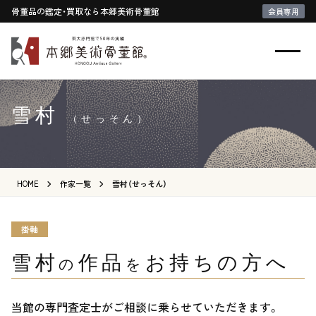
骨董品の鑑定・買取なら本郷美術骨董館
会員専用
雪村
（せっそん）
HOME
作家一覧
雪村（せっそん）
掛軸
雪村
作品
お持ちの方へ
の
を
当館の専門査定士がご相談に乗らせていただきます。