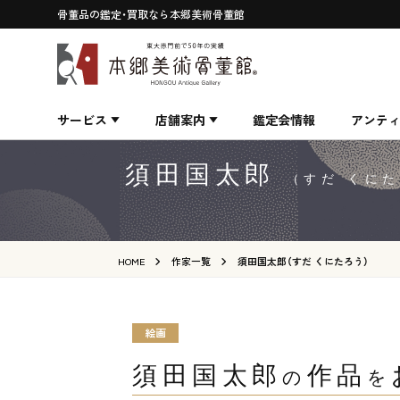
骨董品の鑑定・買取なら本郷美術骨董館
サービス
店舗案内
鑑定会情報
アンテ
須田国太郎
（すだ くに
HOME
作家一覧
須田国太郎（すだ くにたろう）
絵画
須田国太郎
作品
の
を