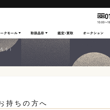
0
10:00〜1
ィークモール
取扱品目
鑑定・買取
オークション
たろう）
お持ちの方へ