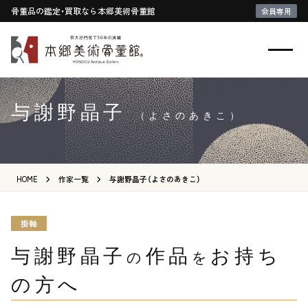
骨董品の鑑定・買取なら本郷美術骨董館
会員専用
与謝野晶子
（よさのあきこ）
HOME
作家一覧
与謝野晶子（よさのあきこ）
掛軸
与謝野晶子
作品
お持ち
の
を
の方へ